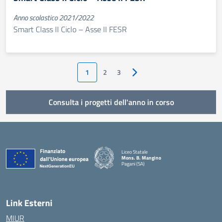
Anno scolastico 2021/2022
Smart Class II Ciclo – Asse II FESR
1
2
3
Pagina successiva
Consulta i progetti dell'anno in corso
Liceo Statale
Mons. B. Mangino
Pagani (SA)
— Visita la pagina iniziale della scuola
Link Esterni
MIUR