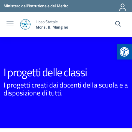
Vai ai contenuti
Vai al menu di navigazione
Vai al footer
Ministero dell'Istruzione e del Merito
Liceo Statale
Mons. B. Mangino
Apr
I progetti delle classi
I progetti creati dai docenti della scuola e a
disposizione di tutti.