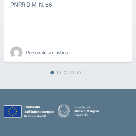
PNRR D.M. N. 66
Personale scolastico
Liceo Statale
Mons. B. Mangino
Pagani (SA)
— Visita la pagina iniziale della scuola