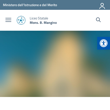
Vai ai contenuti
Vai al menu di navigazione
Vai al footer
Ministero dell'Istruzione e del Merito
Liceo Statale
Mons. B. Mangino
Apr