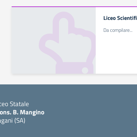
Liceo Scientif
Da compilare...
ceo Statale
ons. B. Mangino
gani (SA)
Visita la pagina iniziale della scuola