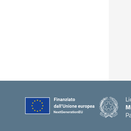
Li
M
Pa
— 