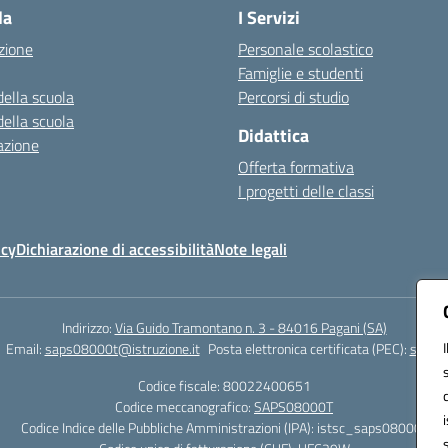
la
I Servizi
zione
Personale scolastico
Famiglie e studenti
della scuola
Percorsi di studio
della scuola
Didattica
azione
Offerta formativa
I progetti delle classi
icy
Dichiarazione di accessibilità
Note legali
Indirizzo:
Via Guido Tramontano n. 3 - 84016 Pagani (SA)
Email:
saps08000t@istruzione.it
Posta elettronica certificata (PEC):
saps08
Codice fiscale: 80022400651
Codice meccanografico:
SAPS08000T
Codice Indice delle Pubbliche Amministrazioni (IPA): istsc_saps08000t