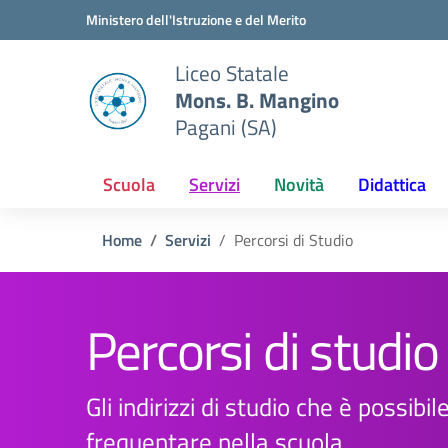
Vai ai contenuti
Vai al menu di navigazione
Vai al footer
Ministero dell'Istruzione e del Merito
Liceo Statale
Mons. B. Mangino
Pagani (SA)
Scuola
Servizi
Novità
Didattica
Home
Servizi
Percorsi di Studio
Percorsi di studio
Gli indirizzi di studio che è possibil
frequentare nella scuola