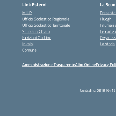
Link Esterni
La Scuo
MIUR
Presenta
Ufficio Scolastico Regionale
I luoghi
Ufficio Scolastico Territoriale
I numeri 
Scuola in Chiaro
Le carte 
Iscrizioni On Line
Organizz
Invalsi
La storia
Comune
Amministrazione Trasparente
Albo Online
Privacy Pol
Centralino:
081916412