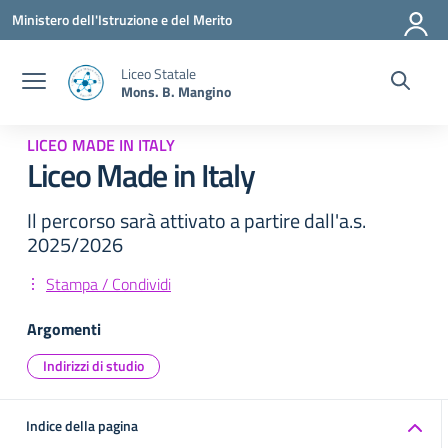
Vai ai contenuti
Vai al menu di navigazione
Vai al footer
Ministero dell'Istruzione e del Merito
Liceo Statale
Mons. B. Mangino
LICEO MADE IN ITALY
Liceo Made in Italy
Il percorso sarà attivato a partire dall'a.s.
2025/2026
Stampa / Condividi
Argomenti
Indirizzi di studio
Indice della pagina