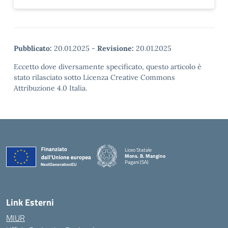
Pubblicato:
20.01.2025
-
Revisione:
20.01.2025
Eccetto dove diversamente specificato, questo articolo è
stato rilasciato sotto Licenza Creative Commons
Attribuzione 4.0 Italia.
Liceo Statale
Mons. B. Mangino
Pagani (SA)
— Visita la pagina iniziale della scuola
Link Esterni
MIUR