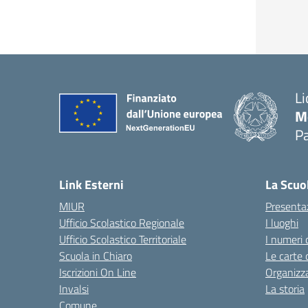
Li
M
Pa
— 
Link Esterni
La Scuo
MIUR
Presenta
Ufficio Scolastico Regionale
I luoghi
Ufficio Scolastico Territoriale
I numeri 
Scuola in Chiaro
Le carte 
Iscrizioni On Line
Organizz
Invalsi
La storia
Comune