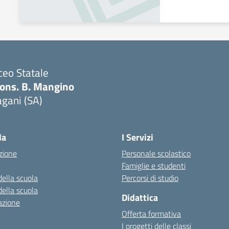
ceo Statale
ons. B. Mangino
gani (SA)
Visita la pagina iniziale della scuola
la
I Servizi
zione
Personale scolastico
Famiglie e studenti
della scuola
Percorsi di studio
della scuola
Didattica
azione
Offerta formativa
I progetti delle classi