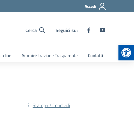
Accedi
Cerca
Seguici su:
Apr
on line
Amministrazione Trasparente
Contatti
Stampa / Condividi