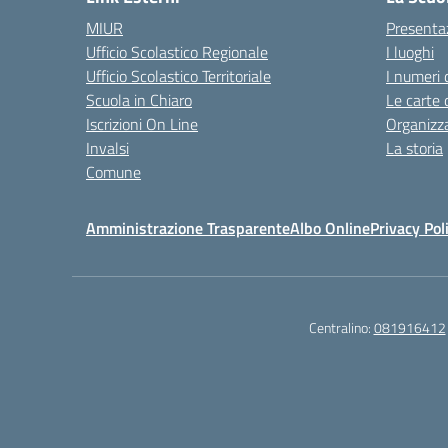
MIUR
Presenta
Ufficio Scolastico Regionale
I luoghi
Ufficio Scolastico Territoriale
I numeri 
Scuola in Chiaro
Le carte 
Iscrizioni On Line
Organizz
Invalsi
La storia
Comune
Amministrazione Trasparente
Albo Online
Privacy Pol
Centralino:
081916412