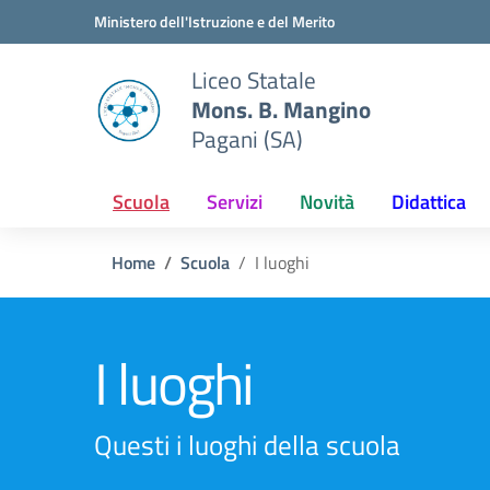
Vai ai contenuti
Vai al menu di navigazione
Vai al footer
Ministero dell'Istruzione e del Merito
Liceo Statale
Mons. B. Mangino
Pagani (SA)
Scuola
Servizi
Novità
Didattica
Home
Scuola
I luoghi
I luoghi
Questi i luoghi della scuola