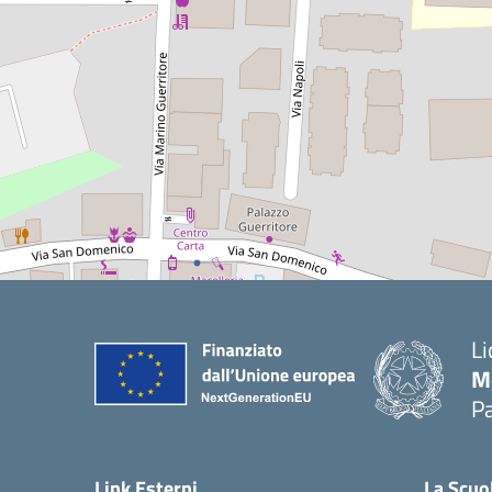
Li
M
Pa
— 
Link Esterni
La Scuo