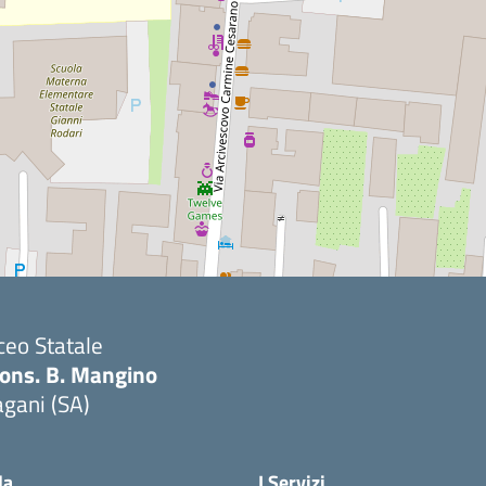
ceo Statale
ons. B. Mangino
gani (SA)
Visita la pagina iniziale della scuola
la
I Servizi