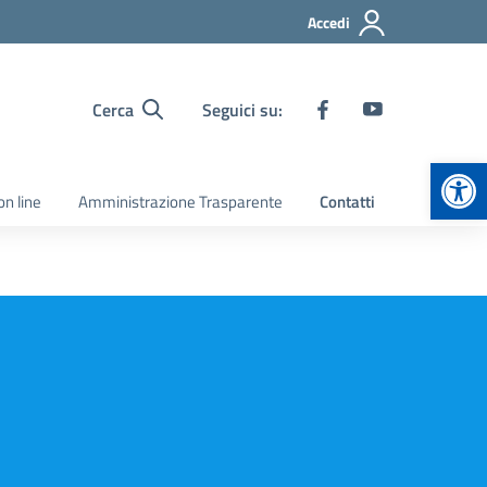
Accedi
Cerca
Seguici su:
Apr
on line
Amministrazione Trasparente
Contatti