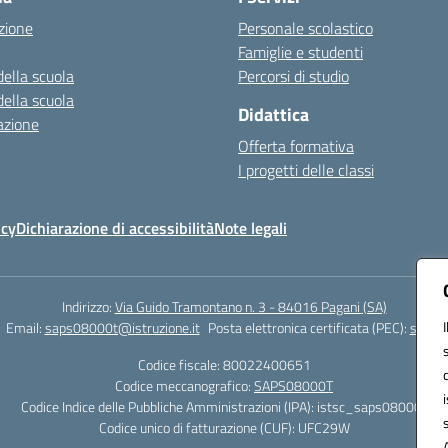
zione
Personale scolastico
Famiglie e studenti
della scuola
Percorsi di studio
della scuola
Didattica
azione
Offerta formativa
I progetti delle classi
icy
Dichiarazione di accessibilità
Note legali
Indirizzo:
Via Guido Tramontano n. 3 - 84016 Pagani (SA)
Email:
saps08000t@istruzione.it
Posta elettronica certificata (PEC):
saps08
Codice fiscale: 80022400651
Codice meccanografico:
SAPS08000T
Codice Indice delle Pubbliche Amministrazioni (IPA): istsc_saps08000t
Codice unico di fatturazione (CUF): UFC29W