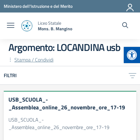
Vai ai contenuti
Vai al menu di navigazione
Vai al footer
Ministero dell'Istruzione e del Merito
Liceo Statale
Mons. B. Mangino
Argomento: LOCANDINA usb
Apr
Stampa / Condividi
FILTRI
USB_SCUOLA_-
_Assemblea_online_26_novembre_ore_17-19
USB_SCUOLA_-
_Assemblea_online_26_novembre_ore_17-19