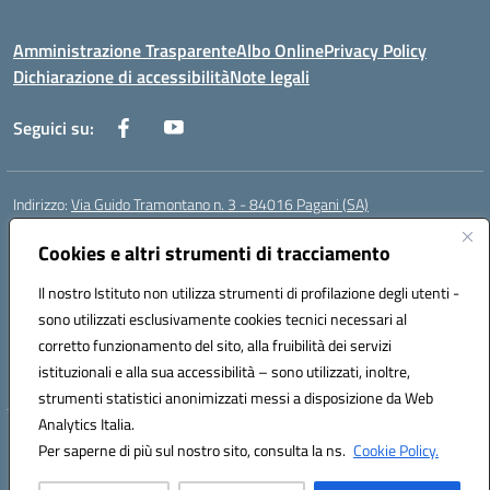
Amministrazione Trasparente
Albo Online
Privacy Policy
Dichiarazione di accessibilità
Note legali
Seguici su:
Indirizzo:
Via Guido Tramontano n. 3 - 84016 Pagani (SA)
Centralino:
081916412
Email:
saps08000t@istruzione.it
Posta elettronica certificata (PEC):
Cookies e altri strumenti di tracciamento
saps08000t@pec.istruzione.it
Codice fiscale: 80022400651
Il nostro Istituto non utilizza strumenti di profilazione degli utenti -
Codice meccanografico:
SAPS08000T
sono utilizzati esclusivamente cookies tecnici necessari al
Codice Indice delle Pubbliche Amministrazioni (IPA): istsc_saps08000t
corretto funzionamento del sito, alla fruibilità dei servizi
Codice unico di fatturazione (CUF): UFC29W
istituzionali e alla sua accessibilità – sono utilizzati, inoltre,
strumenti statistici anonimizzati messi a disposizione da Web
Analytics Italia.
Hosting & Powered by 3D Solution S.r.l.
Per saperne di più sul nostro sito, consulta la ns.
Cookie Policy.
Concept & Design by Designers Italia