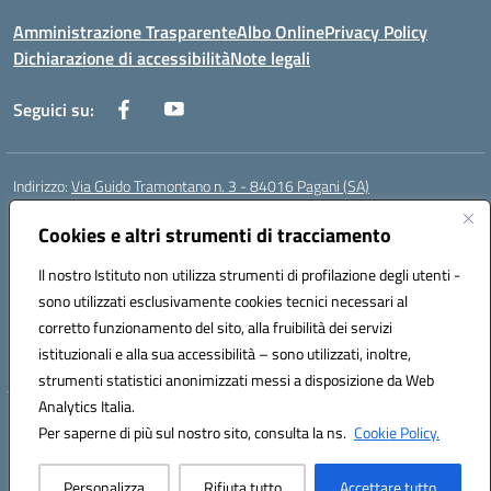
Amministrazione Trasparente
Albo Online
Privacy Policy
Dichiarazione di accessibilità
Note legali
Seguici su:
Indirizzo:
Via Guido Tramontano n. 3 - 84016 Pagani (SA)
Centralino:
081916412
Email:
saps08000t@istruzione.it
Posta elettronica certificata (PEC):
Cookies e altri strumenti di tracciamento
saps08000t@pec.istruzione.it
Codice fiscale: 80022400651
Il nostro Istituto non utilizza strumenti di profilazione degli utenti -
Codice meccanografico:
SAPS08000T
sono utilizzati esclusivamente cookies tecnici necessari al
Codice Indice delle Pubbliche Amministrazioni (IPA): istsc_saps08000t
corretto funzionamento del sito, alla fruibilità dei servizi
Codice unico di fatturazione (CUF): UFC29W
istituzionali e alla sua accessibilità – sono utilizzati, inoltre,
strumenti statistici anonimizzati messi a disposizione da Web
Analytics Italia.
Hosting & Powered by 3D Solution S.r.l.
Per saperne di più sul nostro sito, consulta la ns.
Cookie Policy.
Concept & Design by Designers Italia
Personalizza
Rifiuta tutto
Accettare tutto