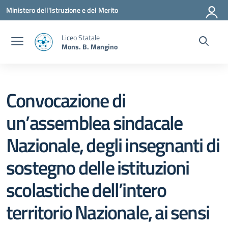
Vai ai contenuti
Vai al menu di navigazione
Vai al footer
Ministero dell'Istruzione e del Merito
Liceo Statale
Mons. B. Mangino
Convocazione di
un’assemblea sindacale
Nazionale, degli insegnanti di
sostegno delle istituzioni
scolastiche dell’intero
territorio Nazionale, ai sensi