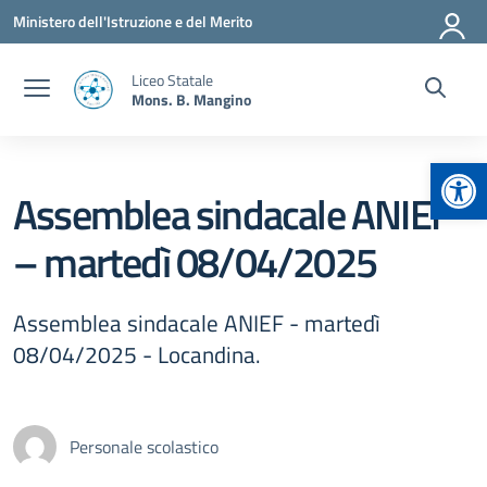
Vai ai contenuti
Vai al menu di navigazione
Vai al footer
Ministero dell'Istruzione e del Merito
Liceo Statale
Mons. B. Mangino
Apr
Assemblea sindacale ANIEF
– martedì 08/04/2025
Assemblea sindacale ANIEF - martedì
08/04/2025 - Locandina.
Personale scolastico