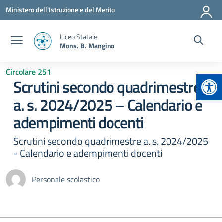
Vai ai contenuti
Vai al menu di navigazione
Vai al footer
Ministero dell'Istruzione e del Merito
Liceo Statale
Mons. B. Mangino
Circolare 251
Apr
Scrutini secondo quadrimestre
a. s. 2024/2025 – Calendario e
adempimenti docenti
Scrutini secondo quadrimestre a. s. 2024/2025
- Calendario e adempimenti docenti
Personale scolastico