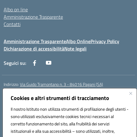
Albo on line
Amministrazione Trasparente
Contatti
Amministrazione Trasparente
Albo Online
Privacy Policy
Dichiarazione di accessibilità
Note legali
Seguici su:
Indirizzo:
Via Guido Tramontano n. 3 - 84016 Pagani (SA)
Centralino:
081916412
Email:
saps08000t@istruzione.it
Posta elettronica certificata (PEC):
Cookies e altri strumenti di tracciamento
saps08000t@pec.istruzione.it
Codice fiscale: 80022400651
Il nostro Istituto non utilizza strumenti di profilazione degli utenti -
Codice meccanografico:
SAPS08000T
sono utilizzati esclusivamente cookies tecnici necessari al
Codice Indice delle Pubbliche Amministrazioni (IPA): istsc_saps08000t
corretto funzionamento del sito, alla fruibilità dei servizi
Codice unico di fatturazione (CUF): UFC29W
istituzionali e alla sua accessibilità – sono utilizzati, inoltre,