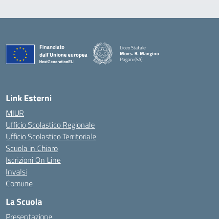
Liceo Statale
Mons. B. Mangino
Pagani (SA)
— Visita la pagina iniziale della scuola
Link Esterni
MIUR
Ufficio Scolastico Regionale
Ufficio Scolastico Territoriale
Scuola in Chiaro
Iscrizioni On Line
Invalsi
Comune
La Scuola
Presentazione