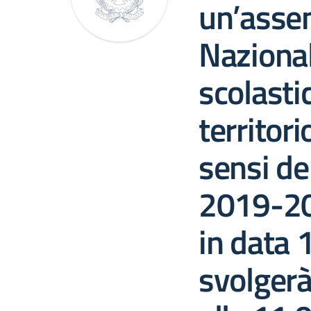
un’asse
Nazional
scolastic
territori
sensi del
2019-202
in data 
svolgerà