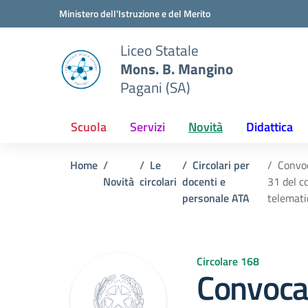
Vai ai contenuti
Vai al menu di navigazione
Vai al footer
Ministero dell'Istruzione e del Merito
Liceo Statale
Mons. B. Mangino
Pagani (SA)
Scuola
Servizi
Novità
Didattica
Home
Le
Circolari per
Convoc
Novità
circolari
docenti e
31 del c
personale ATA
telemati
Circolare 168
Convoca