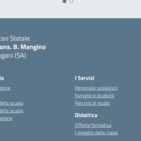
ceo Statale
ons. B. Mangino
gani (SA)
Visita la pagina iniziale della scuola
la
I Servizi
zione
Personale scolastico
Famiglie e studenti
della scuola
Percorsi di studio
della scuola
Didattica
azione
Offerta formativa
I progetti delle classi