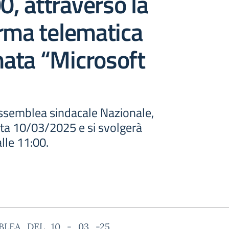
00, attraverso la
rma telematica
ata “Microsoft
semblea sindacale Nazionale,
data 10/03/2025 e si svolgerà
lle 11:00.
BLEA_DEL_10_-_03_-25