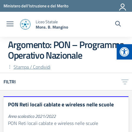
Vai ai contenuti
Vai al menu di navigazione
Vai al footer
Ministero dell'Istruzione e del Merito
Liceo Statale
Mons. B. Mangino
Argomento: PON – Programma
Apr
Operativo Nazionale
Stampa / Condividi
FILTRI
PON Reti locali cablate e wireless nelle scuole
Anno scolastico 2021/2022
PON Reti locali cablate e wireless nelle scuole