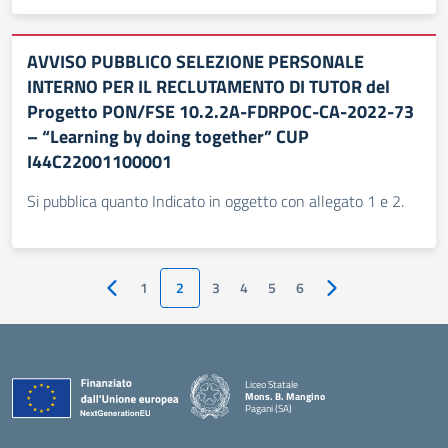
AVVISO PUBBLICO SELEZIONE PERSONALE
INTERNO PER IL RECLUTAMENTO DI TUTOR del
Progetto PON/FSE 10.2.2A-FDRPOC-CA-2022-73
– “Learning by doing together” CUP
I44C22001100001
Si pubblica quanto Indicato in oggetto con allegato 1 e 2.
1
2
3
4
5
6
Pagina precedente
Pagina successiva
Liceo Statale
Mons. B. Mangino
Pagani (SA)
— Visita la pagina iniziale della scuola