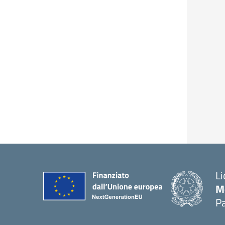
Li
M
Pa
— 