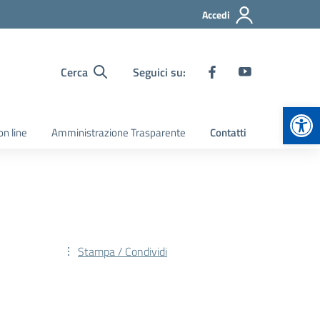
Accedi
Cerca
Seguici su:
Apr
on line
Amministrazione Trasparente
Contatti
Stampa / Condividi