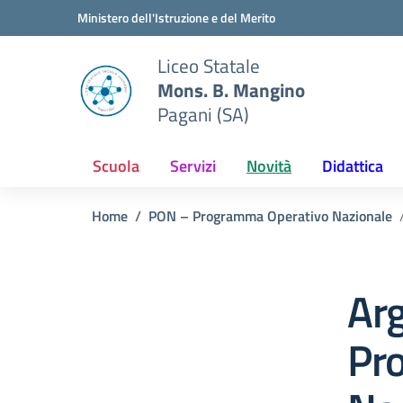
Vai ai contenuti
Vai al menu di navigazione
Vai al footer
Ministero dell'Istruzione e del Merito
Liceo Statale
Mons. B. Mangino
Pagani (SA)
Scuola
Servizi
Novità
Didattica
Home
PON – Programma Operativo Nazionale
Ar
Pr