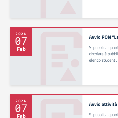
2024
Avvio PON “La
07
Si pubblica quant
Feb
circolare è pubb
elenco studenti.
2024
Avvio attivit
07
Si pubblica quant
Feb