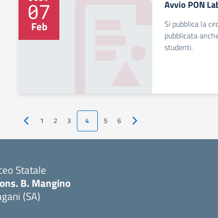
Avvio PON Lab
07
Si pubblica la ci
Feb
pubblicata anche
studenti.
1
2
3
4
5
6
Pagina precedente
Pagina successiva
ceo Statale
ons. B. Mangino
gani (SA)
Visita la pagina iniziale della scuola