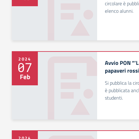
circolare è pubb
elenco alunni.
2024
Avvio PON “’L
07
papaveri ross
Feb
Si pubblica la cir
è pubblicata anc
studenti.
2024