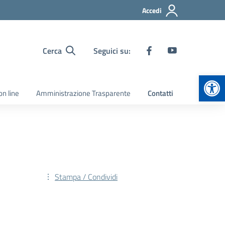
Accedi
Cerca
Seguici su:
Apr
on line
Amministrazione Trasparente
Contatti
Stampa / Condividi