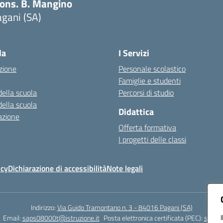
ons. B. Mangino
gani (SA)
Visita la pagina iniziale della scuola
la
I Servizi
zione
Personale scolastico
Famiglie e studenti
della scuola
Percorsi di studio
della scuola
Didattica
azione
Offerta formativa
I progetti delle classi
icy
Dichiarazione di accessibilità
Note legali
Indirizzo:
Via Guido Tramontano n. 3 - 84016 Pagani (SA)
Email:
saps08000t@istruzione.it
Posta elettronica certificata (PEC):
saps08