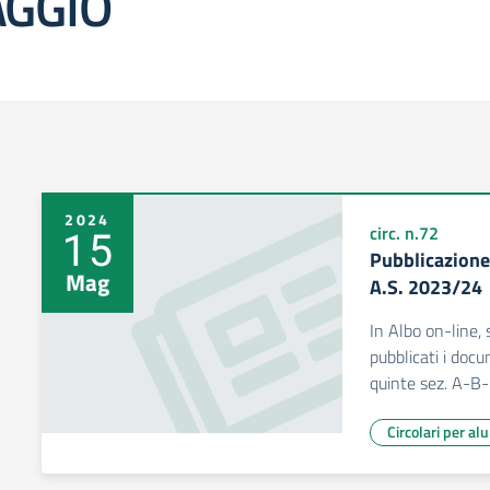
GGIO
2024
15
circ. n.72
Pubblicazion
Mag
A.S. 2023/24
In Albo on-line,
pubblicati i doc
quinte sez. A-
Circolari per al