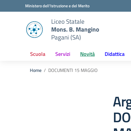
Vai ai contenuti
Vai al menu di navigazione
Vai al footer
Ministero dell'Istruzione e del Merito
Liceo Statale
Mons. B. Mangino
Pagani (SA)
Scuola
Servizi
Novità
Didattica
Home
DOCUMENTI 15 MAGGIO
Ar
DO