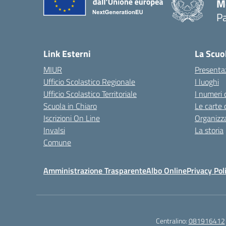
M
Pa
— 
Link Esterni
La Scuo
MIUR
Presenta
Ufficio Scolastico Regionale
I luoghi
Ufficio Scolastico Territoriale
I numeri 
Scuola in Chiaro
Le carte 
Iscrizioni On Line
Organizz
Invalsi
La storia
Comune
Amministrazione Trasparente
Albo Online
Privacy Pol
Centralino:
081916412