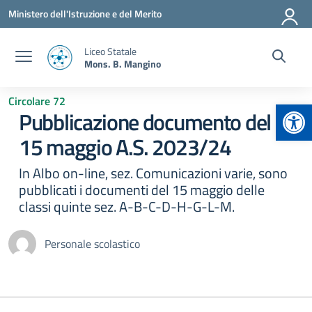
Vai ai contenuti
Vai al menu di navigazione
Vai al footer
Ministero dell'Istruzione e del Merito
Liceo Statale
Mons. B. Mangino
Circolare 72
Apr
Pubblicazione documento del
15 maggio A.S. 2023/24
In Albo on-line, sez. Comunicazioni varie, sono
pubblicati i documenti del 15 maggio delle
classi quinte sez. A-B-C-D-H-G-L-M.
Personale scolastico