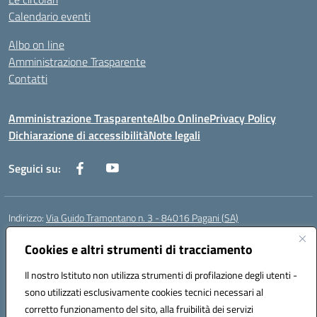
Calendario eventi
Albo on line
Amministrazione Trasparente
Contatti
Amministrazione Trasparente
Albo Online
Privacy Policy
Dichiarazione di accessibilità
Note legali
Seguici su:
Indirizzo:
Via Guido Tramontano n. 3 - 84016 Pagani (SA)
Centralino:
081916412
Email:
saps08000t@istruzione.it
Posta elettronica certificata (PEC):
Cookies e altri strumenti di tracciamento
saps08000t@pec.istruzione.it
Codice fiscale: 80022400651
Il nostro Istituto non utilizza strumenti di profilazione degli utenti -
Codice meccanografico:
SAPS08000T
sono utilizzati esclusivamente cookies tecnici necessari al
Codice Indice delle Pubbliche Amministrazioni (IPA): istsc_saps08000t
corretto funzionamento del sito, alla fruibilità dei servizi