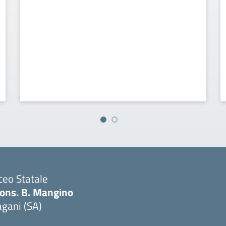
ceo Statale
ons. B. Mangino
gani (SA)
Visita la pagina iniziale della scuola