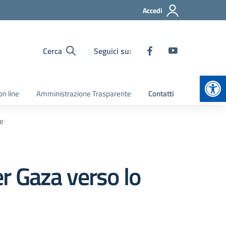
Accedi
Cerca
Seguici su:
Apr
on line
Amministrazione Trasparente
Contatti
e
r Gaza verso lo