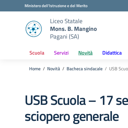
Vai ai contenuti
Vai al menu di navigazione
Vai al footer
Ministero dell'Istruzione e del Merito
Liceo Statale
Mons. B. Mangino
Pagani (SA)
Scuola
Servizi
Novità
Didattica
Home
Novità
Bacheca sindacale
USB Scuol
USB Scuola – 17 se
sciopero generale