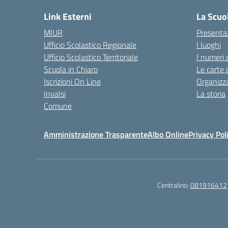
Link Esterni
La Scuo
MIUR
Presenta
Ufficio Scolastico Regionale
I luoghi
Ufficio Scolastico Territoriale
I numeri 
Scuola in Chiaro
Le carte 
Iscrizioni On Line
Organizz
Invalsi
La storia
Comune
Amministrazione Trasparente
Albo Online
Privacy Pol
Centralino:
081916412