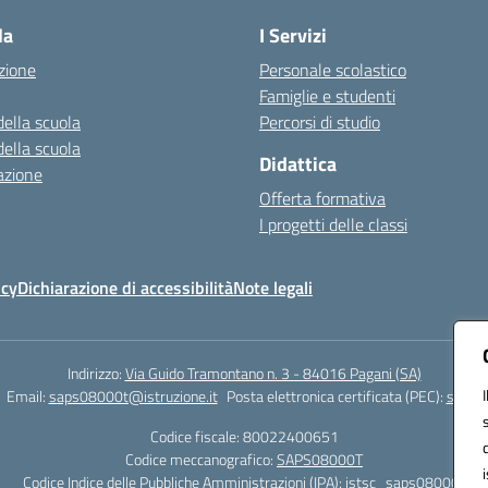
la
I Servizi
zione
Personale scolastico
Famiglie e studenti
della scuola
Percorsi di studio
della scuola
Didattica
azione
Offerta formativa
I progetti delle classi
icy
Dichiarazione di accessibilità
Note legali
Indirizzo:
Via Guido Tramontano n. 3 - 84016 Pagani (SA)
Email:
saps08000t@istruzione.it
Posta elettronica certificata (PEC):
saps08
Codice fiscale: 80022400651
Codice meccanografico:
SAPS08000T
Codice Indice delle Pubbliche Amministrazioni (IPA): istsc_saps08000t