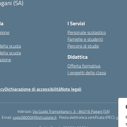
gani (SA)
Visita la pagina iniziale della scuola
la
I Servizi
zione
Personale scolastico
Famiglie e studenti
della scuola
Percorsi di studio
della scuola
Didattica
azione
Offerta formativa
I progetti delle classi
icy
Dichiarazione di accessibilità
Note legali
Indirizzo:
Via Guido Tramontano n. 3 - 84016 Pagani (SA)
Email:
saps08000t@istruzione.it
Posta elettronica certificata (PEC):
saps08