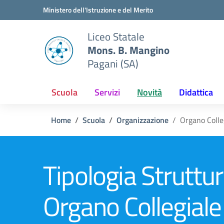
Vai ai contenuti
Vai al menu di navigazione
Vai al footer
Ministero dell'Istruzione e del Merito
Liceo Statale
Mons. B. Mangino
Pagani (SA)
Scuola
Servizi
Novità
Didattica
Home
Scuola
Organizzazione
Organo Colle
Tipologia Struttur
Organo Collegiale