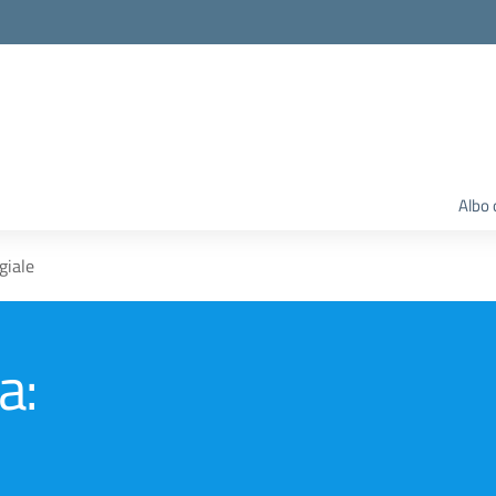
Albo 
giale
a: