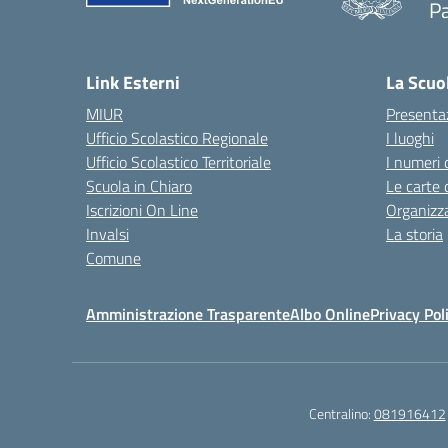
Pa
— 
Link Esterni
La Scuo
MIUR
Presenta
Ufficio Scolastico Regionale
I luoghi
Ufficio Scolastico Territoriale
I numeri 
Scuola in Chiaro
Le carte 
Iscrizioni On Line
Organizz
Invalsi
La storia
Comune
Amministrazione Trasparente
Albo Online
Privacy Pol
Centralino:
081916412