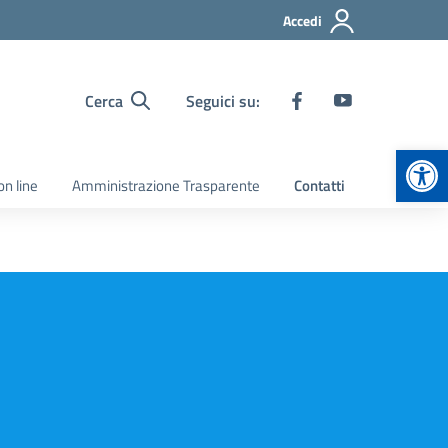
Accedi
Cerca
Seguici su:
Apr
on line
Amministrazione Trasparente
Contatti