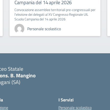
Campania del 14 aprile 2026
Convocazione assemblee territoriali pre-congressuali per
l'elezione dei delegati al XV Congresso Regionale UIL
Scuola Campania del 14 aprile 2026
Personale scolastico
ceo Statale
ons. B. Mangino
gani (SA)
Visita la pagina iniziale della scuola
la
I Servizi
zione
Personale scolastico