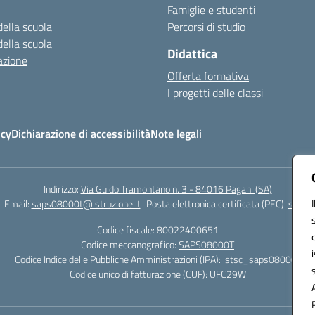
Famiglie e studenti
della scuola
Percorsi di studio
della scuola
Didattica
azione
Offerta formativa
I progetti delle classi
icy
Dichiarazione di accessibilità
Note legali
Indirizzo:
Via Guido Tramontano n. 3 - 84016 Pagani (SA)
Email:
saps08000t@istruzione.it
Posta elettronica certificata (PEC):
saps08
Codice fiscale: 80022400651
Codice meccanografico:
SAPS08000T
Codice Indice delle Pubbliche Amministrazioni (IPA): istsc_saps08000t
Codice unico di fatturazione (CUF): UFC29W