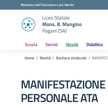
Vai ai contenuti
Vai al menu di navigazione
Vai al footer
Ministero dell'Istruzione e del Merito
Liceo Statale
Mons. B. Mangino
Pagani (SA)
Scuola
Servizi
Novità
Didattica
Home
Novità
Bacheca sindacale
MANIFES
MANIFESTAZIONE 
PERSONALE ATA