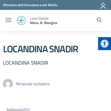
Vai ai contenuti
Vai al menu di navigazione
Vai al footer
Ministero dell'Istruzione e del Merito
Liceo Statale
Mons. B. Mangino
Apr
LOCANDINA SNADIR
LOCANDINA SNADIR
Personale scolastico
Infopoint551