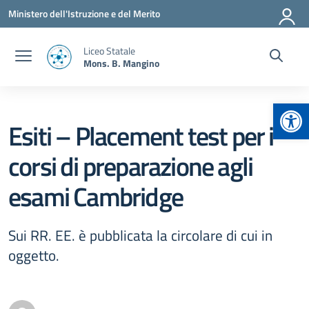
Vai ai contenuti
Vai al menu di navigazione
Vai al footer
Ministero dell'Istruzione e del Merito
Liceo Statale
Mons. B. Mangino
Apr
Esiti – Placement test per i
corsi di preparazione agli
esami Cambridge
Sui RR. EE. è pubblicata la circolare di cui in
oggetto.