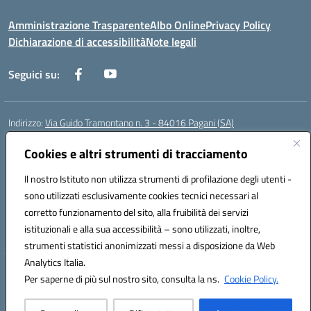
Amministrazione Trasparente
Albo Online
Privacy Policy
Dichiarazione di accessibilità
Note legali
Seguici su:
Indirizzo:
Via Guido Tramontano n. 3 - 84016 Pagani (SA)
Centralino:
081916412
Email:
saps08000t@istruzione.it
Posta elettronica certificata (PEC):
Cookies e altri strumenti di tracciamento
saps08000t@pec.istruzione.it
Codice fiscale: 80022400651
Il nostro Istituto non utilizza strumenti di profilazione degli utenti -
Codice meccanografico:
SAPS08000T
sono utilizzati esclusivamente cookies tecnici necessari al
Codice Indice delle Pubbliche Amministrazioni (IPA): istsc_saps08000t
corretto funzionamento del sito, alla fruibilità dei servizi
Codice unico di fatturazione (CUF): UFC29W
istituzionali e alla sua accessibilità – sono utilizzati, inoltre,
strumenti statistici anonimizzati messi a disposizione da Web
Analytics Italia.
Hosting & Powered by 3D Solution S.r.l.
Per saperne di più sul nostro sito, consulta la ns.
Cookie Policy.
Concept & Design by Designers Italia