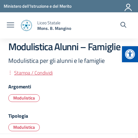
Vai ai contenuti
Vai al menu di navigazione
Vai al footer
Ministero dell'Istruzione e del Merito
Liceo Statale
Mons. B. Mangino
Modulistica Alunni – Famiglie
Apr
Modulistica per gli alunni e le famiglie
Stampa / Condividi
Argomenti
Modulistica
Tipologia
Modulistica