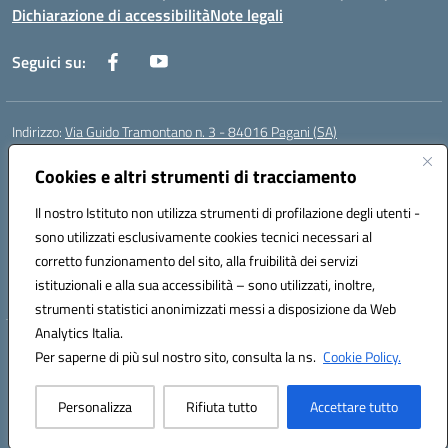
Dichiarazione di accessibilità
Note legali
Seguici su:
Indirizzo:
Via Guido Tramontano n. 3 - 84016 Pagani (SA)
Centralino:
081916412
Email:
saps08000t@istruzione.it
Posta elettronica certificata (PEC):
Cookies e altri strumenti di tracciamento
saps08000t@pec.istruzione.it
Codice fiscale: 80022400651
Il nostro Istituto non utilizza strumenti di profilazione degli utenti -
Codice meccanografico:
SAPS08000T
sono utilizzati esclusivamente cookies tecnici necessari al
Codice Indice delle Pubbliche Amministrazioni (IPA): istsc_saps08000t
corretto funzionamento del sito, alla fruibilità dei servizi
Codice unico di fatturazione (CUF): UFC29W
istituzionali e alla sua accessibilità – sono utilizzati, inoltre,
strumenti statistici anonimizzati messi a disposizione da Web
Analytics Italia.
Hosting & Powered by 3D Solution S.r.l.
Per saperne di più sul nostro sito, consulta la ns.
Cookie Policy.
Concept & Design by Designers Italia
Personalizza
Rifiuta tutto
Accettare tutto