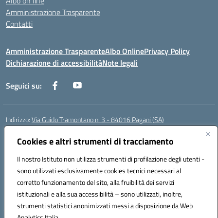
Albo on line
Amministrazione Trasparente
Contatti
Amministrazione Trasparente
Albo Online
Privacy Policy
Dichiarazione di accessibilità
Note legali
Seguici su:
Indirizzo:
Via Guido Tramontano n. 3 - 84016 Pagani (SA)
Centralino:
081916412
Email:
saps08000t@istruzione.it
Posta elettronica certificata (PEC):
Cookies e altri strumenti di tracciamento
saps08000t@pec.istruzione.it
Codice fiscale: 80022400651
Il nostro Istituto non utilizza strumenti di profilazione degli utenti -
Codice meccanografico:
SAPS08000T
sono utilizzati esclusivamente cookies tecnici necessari al
Codice Indice delle Pubbliche Amministrazioni (IPA): istsc_saps08000t
corretto funzionamento del sito, alla fruibilità dei servizi
Codice unico di fatturazione (CUF): UFC29W
istituzionali e alla sua accessibilità – sono utilizzati, inoltre,
strumenti statistici anonimizzati messi a disposizione da Web
Analytics Italia.