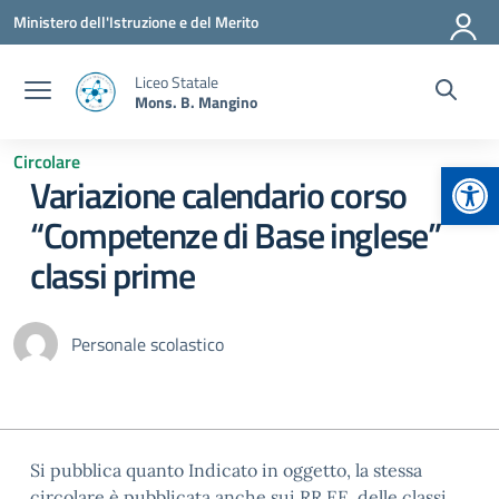
Vai ai contenuti
Vai al menu di navigazione
Vai al footer
Ministero dell'Istruzione e del Merito
Liceo Statale
Mons. B. Mangino
Circolare
Apr
Variazione calendario corso
“Competenze di Base inglese”
classi prime
Personale scolastico
Si pubblica quanto Indicato in oggetto, la stessa
circolare è pubblicata anche sui RR.EE. delle classi