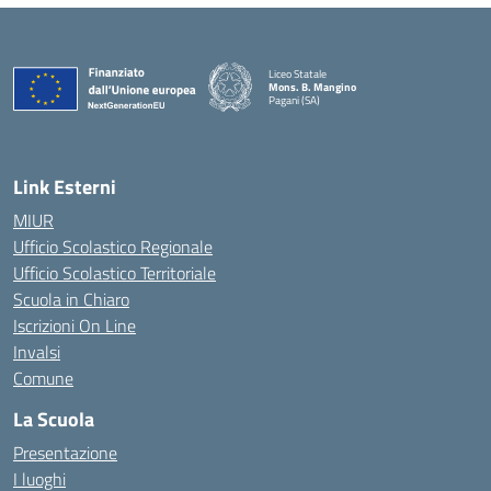
Liceo Statale
Mons. B. Mangino
Pagani (SA)
— Visita la pagina iniziale della scuola
Link Esterni
MIUR
Ufficio Scolastico Regionale
Ufficio Scolastico Territoriale
Scuola in Chiaro
Iscrizioni On Line
Invalsi
Comune
La Scuola
Presentazione
I luoghi