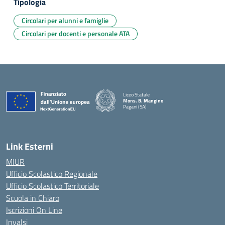
Tipologia
Circolari per alunni e famiglie
Circolari per docenti e personale ATA
Liceo Statale
Mons. B. Mangino
Pagani (SA)
— Visita la pagina iniziale della scuola
Link Esterni
MIUR
Ufficio Scolastico Regionale
Ufficio Scolastico Territoriale
Scuola in Chiaro
Iscrizioni On Line
Invalsi