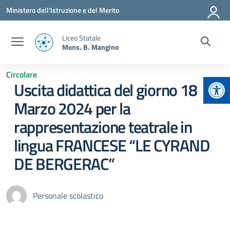
Vai ai contenuti
Vai al menu di navigazione
Vai al footer
Ministero dell'Istruzione e del Merito
Liceo Statale
Mons. B. Mangino
Circolare
Apr
Uscita didattica del giorno 18
Marzo 2024 per la
rappresentazione teatrale in
lingua FRANCESE “LE CYRAND
DE BERGERAC”
Personale scolastico