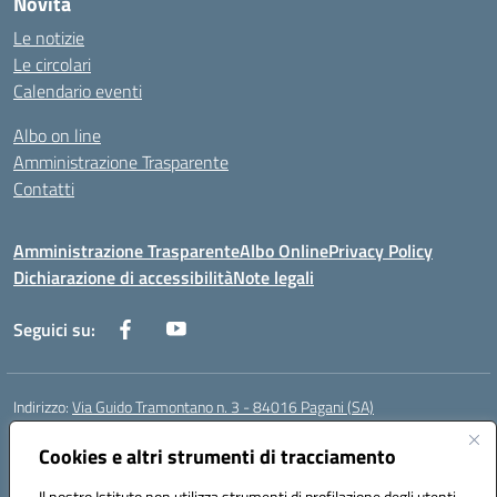
Novità
Le notizie
Le circolari
Calendario eventi
Albo on line
Amministrazione Trasparente
Contatti
Amministrazione Trasparente
Albo Online
Privacy Policy
Dichiarazione di accessibilità
Note legali
Seguici su:
Indirizzo:
Via Guido Tramontano n. 3 - 84016 Pagani (SA)
Centralino:
081916412
Email:
saps08000t@istruzione.it
Posta elettronica certificata (PEC):
Cookies e altri strumenti di tracciamento
saps08000t@pec.istruzione.it
Codice fiscale: 80022400651
Il nostro Istituto non utilizza strumenti di profilazione degli utenti -