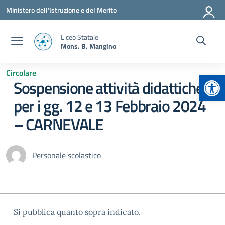
Vai ai contenuti
Vai al menu di navigazione
Vai al footer
Ministero dell'Istruzione e del Merito
Liceo Statale
Mons. B. Mangino
Circolare
Apr
Sospensione attività didattiche
per i gg. 12 e 13 Febbraio 2024
– CARNEVALE
Personale scolastico
Si pubblica quanto sopra indicato.