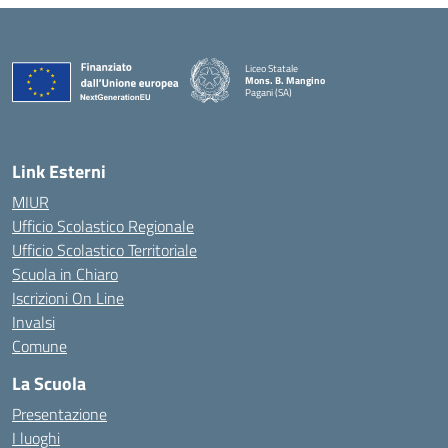
Liceo Statale
Mons. B. Mangino
Pagani (SA)
— Visita la pagina iniziale della scuola
Link Esterni
MIUR
Ufficio Scolastico Regionale
Ufficio Scolastico Territoriale
Scuola in Chiaro
Iscrizioni On Line
Invalsi
Comune
La Scuola
Presentazione
I luoghi