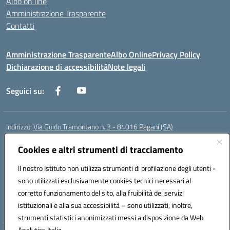
Albo on line
Amministrazione Trasparente
Contatti
Amministrazione Trasparente
Albo Online
Privacy Policy
Dichiarazione di accessibilità
Note legali
Seguici su:
Indirizzo:
Via Guido Tramontano n. 3 - 84016 Pagani (SA)
Centralino:
081916412
Email:
saps08000t@istruzione.it
Posta elettronica certificata (PEC):
Cookies e altri strumenti di tracciamento
saps08000t@pec.istruzione.it
Codice fiscale: 80022400651
Il nostro Istituto non utilizza strumenti di profilazione degli utenti -
Codice meccanografico:
SAPS08000T
sono utilizzati esclusivamente cookies tecnici necessari al
Codice Indice delle Pubbliche Amministrazioni (IPA): istsc_saps08000t
corretto funzionamento del sito, alla fruibilità dei servizi
Codice unico di fatturazione (CUF): UFC29W
istituzionali e alla sua accessibilità – sono utilizzati, inoltre,
strumenti statistici anonimizzati messi a disposizione da Web
Analytics Italia.