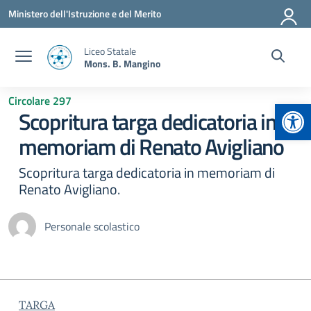
Vai ai contenuti
Vai al menu di navigazione
Vai al footer
Ministero dell'Istruzione e del Merito
Liceo Statale
Mons. B. Mangino
Circolare 297
Apr
Scopritura targa dedicatoria in
memoriam di Renato Avigliano
Scopritura targa dedicatoria in memoriam di
Renato Avigliano.
Personale scolastico
TARGA