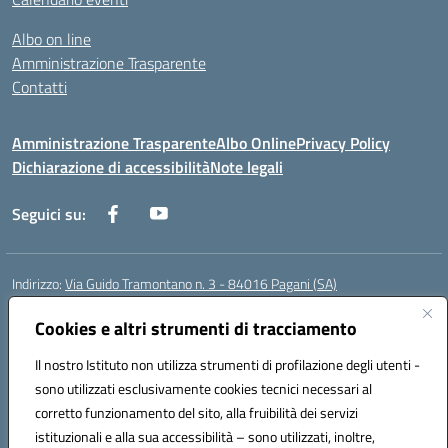
Albo on line
Amministrazione Trasparente
Contatti
Amministrazione Trasparente
Albo Online
Privacy Policy
Dichiarazione di accessibilità
Note legali
Seguici su:
Indirizzo:
Via Guido Tramontano n. 3 - 84016 Pagani (SA)
Centralino:
081916412
Email:
saps08000t@istruzione.it
Posta elettronica certificata (PEC):
Cookies e altri strumenti di tracciamento
saps08000t@pec.istruzione.it
Codice fiscale: 80022400651
Il nostro Istituto non utilizza strumenti di profilazione degli utenti -
Codice meccanografico:
SAPS08000T
sono utilizzati esclusivamente cookies tecnici necessari al
Codice Indice delle Pubbliche Amministrazioni (IPA): istsc_saps08000t
corretto funzionamento del sito, alla fruibilità dei servizi
Codice unico di fatturazione (CUF): UFC29W
istituzionali e alla sua accessibilità – sono utilizzati, inoltre,