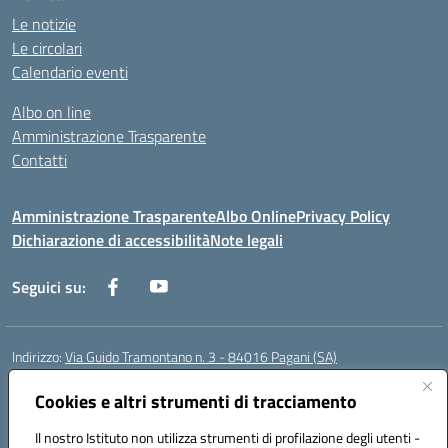
Le notizie
Le circolari
Calendario eventi
Albo on line
Amministrazione Trasparente
Contatti
Amministrazione Trasparente
Albo Online
Privacy Policy
Dichiarazione di accessibilità
Note legali
Seguici su:
Indirizzo:
Via Guido Tramontano n. 3 - 84016 Pagani (SA)
Centralino:
081916412
Email:
saps08000t@istruzione.it
Posta elettronica certificata (PEC):
Cookies e altri strumenti di tracciamento
saps08000t@pec.istruzione.it
Codice fiscale: 80022400651
Il nostro Istituto non utilizza strumenti di profilazione degli utenti -