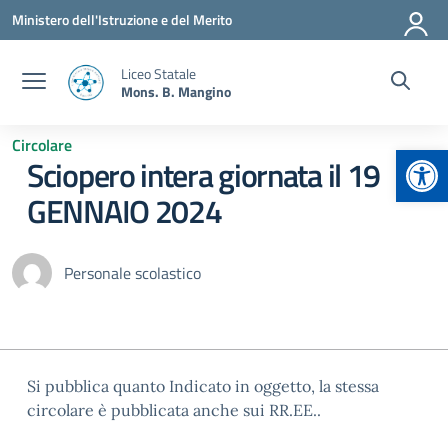
Vai ai contenuti
Vai al menu di navigazione
Vai al footer
Ministero dell'Istruzione e del Merito
Liceo Statale
Mons. B. Mangino
Circolare
Apr
Sciopero intera giornata il 19
GENNAIO 2024
Personale scolastico
Si pubblica quanto Indicato in oggetto, la stessa
circolare è pubblicata anche sui RR.EE..