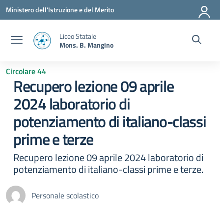
Vai ai contenuti
Vai al menu di navigazione
Vai al footer
Ministero dell'Istruzione e del Merito
Liceo Statale
Mons. B. Mangino
Circolare 44
Recupero lezione 09 aprile
2024 laboratorio di
potenziamento di italiano-classi
prime e terze
Recupero lezione 09 aprile 2024 laboratorio di
potenziamento di italiano-classi prime e terze.
Personale scolastico