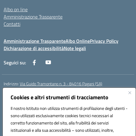
Albo on line
Amministrazione Trasparente
Contatti
Amministrazione Trasparente
Albo Online
Privacy Policy
Dichiarazione di accessibilità
Note legali
Seguici su:
Indirizzo:
Via Guido Tramontano n. 3 - 84016 Pagani (SA)
Centralino:
081916412
Email:
saps08000t@istruzione.it
Posta elettronica certificata (PEC):
Cookies e altri strumenti di tracciamento
saps08000t@pec.istruzione.it
Codice fiscale: 80022400651
Il nostro Istituto non utilizza strumenti di profilazione degli utenti -
Codice meccanografico:
SAPS08000T
sono utilizzati esclusivamente cookies tecnici necessari al
Codice Indice delle Pubbliche Amministrazioni (IPA): istsc_saps08000t
corretto funzionamento del sito, alla fruibilità dei servizi
Codice unico di fatturazione (CUF): UFC29W
istituzionali e alla sua accessibilità – sono utilizzati, inoltre,