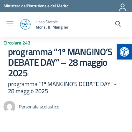
Vai ai contenuti
Vai al menu di navigazione
Vai al footer
Ministero dell'Istruzione e del Merito
Liceo Statale
Mons. B. Mangino
Circolare 243
Apr
programma “1º MANGINO’S
DEBATE DAY” – 28 maggio
2025
programma “1º MANGINO’S DEBATE DAY” -
28 maggio 2025
Personale scolastico