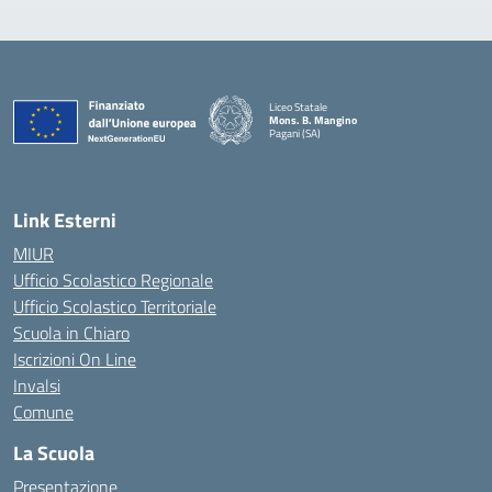
Liceo Statale
Mons. B. Mangino
Pagani (SA)
— Visita la pagina iniziale della scuola
Link Esterni
MIUR
Ufficio Scolastico Regionale
Ufficio Scolastico Territoriale
Scuola in Chiaro
Iscrizioni On Line
Invalsi
Comune
La Scuola
Presentazione