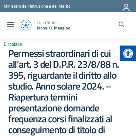
Vai ai contenuti
Vai al menu di navigazione
Vai al footer
Ministero dell'Istruzione e del Merito
Liceo Statale
Mons. B. Mangino
Circolare
Apr
Permessi straordinari di cui
all’art. 3 del D.P.R. 23/8/88 n.
395, riguardante il diritto allo
studio. Anno solare 2024. –
Riapertura termini
presentazione domande
frequenza corsi finalizzati al
conseguimento di titolo di