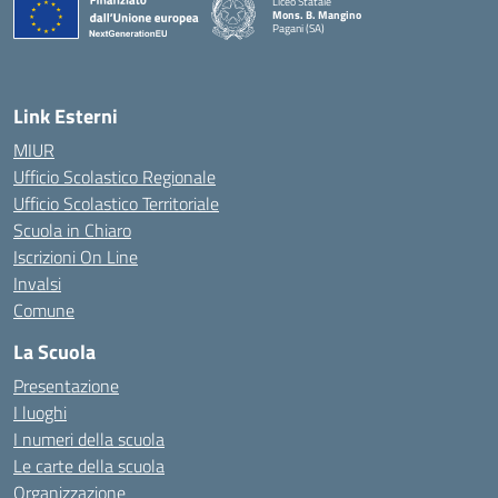
Liceo Statale
Mons. B. Mangino
Pagani (SA)
— Visita la pagina iniziale della scuola
Link Esterni
MIUR
Ufficio Scolastico Regionale
Ufficio Scolastico Territoriale
Scuola in Chiaro
Iscrizioni On Line
Invalsi
Comune
La Scuola
Presentazione
I luoghi
I numeri della scuola
Le carte della scuola
Organizzazione