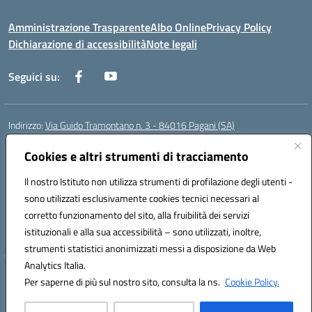
Amministrazione Trasparente
Albo Online
Privacy Policy
Dichiarazione di accessibilità
Note legali
Seguici su:
Indirizzo:
Via Guido Tramontano n. 3 - 84016 Pagani (SA)
Centralino:
081916412
Email:
saps08000t@istruzione.it
Posta elettronica certificata (PEC):
Cookies e altri strumenti di tracciamento
saps08000t@pec.istruzione.it
Codice fiscale: 80022400651
Il nostro Istituto non utilizza strumenti di profilazione degli utenti -
Codice meccanografico:
SAPS08000T
sono utilizzati esclusivamente cookies tecnici necessari al
Codice Indice delle Pubbliche Amministrazioni (IPA): istsc_saps08000t
corretto funzionamento del sito, alla fruibilità dei servizi
Codice unico di fatturazione (CUF): UFC29W
istituzionali e alla sua accessibilità – sono utilizzati, inoltre,
strumenti statistici anonimizzati messi a disposizione da Web
Analytics Italia.
Hosting & Powered by 3D Solution S.r.l.
Per saperne di più sul nostro sito, consulta la ns.
Cookie Policy.
Concept & Design by Designers Italia