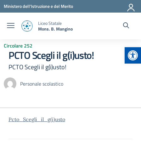
Vai ai contenuti
Vai al menu di navigazione
Vai al footer
Ministero dell'Istruzione e del Merito
Liceo Statale
Mons. B. Mangino
Circolare 252
Apr
PCTO Scegli il g(i)usto!
PCTO Scegli il g(i)usto!
Personale scolastico
Pcto_Scegli_il_g(i)usto