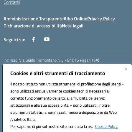
Contatti
Amministrazione Trasparente
Albo Online
Privacy Policy
Dichiarazione di accessibilità
Note legali
Seguici su:
Indirizzo:
Via Guido Tramontano n. 3 - 84016 Pagani (SA)
Centralino:
081916412
Email:
saps08000t@istruzione.it
Posta elettronica certificata (PEC):
Cookies e altri strumenti di tracciamento
saps08000t@pec.istruzione.it
Codice fiscale: 80022400651
Il nostro Istituto non utilizza strumenti di profilazione degli utenti -
Codice meccanografico:
SAPS08000T
sono utilizzati esclusivamente cookies tecnici necessari al
Codice Indice delle Pubbliche Amministrazioni (IPA): istsc_saps08000t
corretto funzionamento del sito, alla fruibilità dei servizi
Codice unico di fatturazione (CUF): UFC29W
istituzionali e alla sua accessibilità – sono utilizzati, inoltre,
strumenti statistici anonimizzati messi a disposizione da Web
Analytics Italia.
Hosting & Powered by 3D Solution S.r.l.
Per saperne di più sul nostro sito, consulta la ns.
Cookie Policy.
Concept & Design by Designers Italia