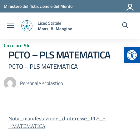
Vai ai contenuti
Vai al menu di navigazione
Vai al footer
Ministero dell'Istruzione e del Merito
Liceo Statale
Mons. B. Mangino
Circolare 94
Apr
PCTO – PLS MATEMATICA
PCTO – PLS MATEMATICA
Personale scolastico
Nota_manifestazione_dinteresse_PLS_-
_MATEMATICA