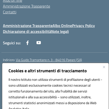
Albo on line
Amministrazione Trasparente
Contatti
Amministrazione Trasparente
Albo Online
Privacy Policy
Dichiarazione di accessibilità
Note legali
Seguici su:
Indirizzo:
Via Guido Tramontano n. 3 - 84016 Pagani (SA)
Centralino:
081916412
Email:
saps08000t@istruzione.it
Posta elettronica certificata (PEC):
Cookies e altri strumenti di tracciamento
saps08000t@pec.istruzione.it
Codice fiscale: 80022400651
Il nostro Istituto non utilizza strumenti di profilazione degli utenti -
Codice meccanografico:
SAPS08000T
sono utilizzati esclusivamente cookies tecnici necessari al
Codice Indice delle Pubbliche Amministrazioni (IPA): istsc_saps08000t
corretto funzionamento del sito, alla fruibilità dei servizi
Codice unico di fatturazione (CUF): UFC29W
istituzionali e alla sua accessibilità – sono utilizzati, inoltre,
strumenti statistici anonimizzati messi a disposizione da Web
Analytics Italia.