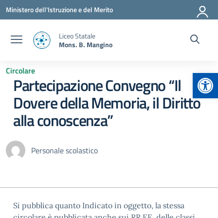
Vai ai contenuti
Vai al menu di navigazione
Vai al footer
Ministero dell'Istruzione e del Merito
Liceo Statale
Mons. B. Mangino
Circolare
Apr
Partecipazione Convegno “Il
Dovere della Memoria, il Diritto
alla conoscenza”
Personale scolastico
Si pubblica quanto Indicato in oggetto, la stessa
circolare è pubblicata anche sui RR.EE. delle classi