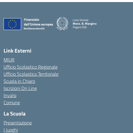
Liceo Statale
Mons. B. Mangino
Pagani (SA)
— Visita la pagina iniziale della scuola
Link Esterni
MIUR
Ufficio Scolastico Regionale
Ufficio Scolastico Territoriale
Scuola in Chiaro
Iscrizioni On Line
Invalsi
Comune
La Scuola
Presentazione
I luoghi