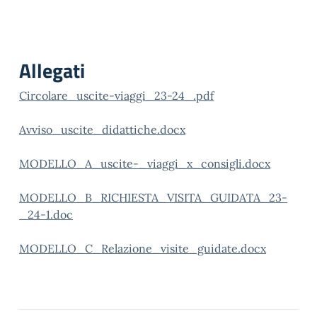
Allegati
Circolare_uscite-viaggi_23-24_.pdf
Avviso_uscite_didattiche.docx
MODELLO_A_uscite-_viaggi_x_consigli.docx
MODELLO_B_RICHIESTA_VISITA_GUIDATA_23-
_24-1.doc
MODELLO_C_Relazione_visite_guidate.docx