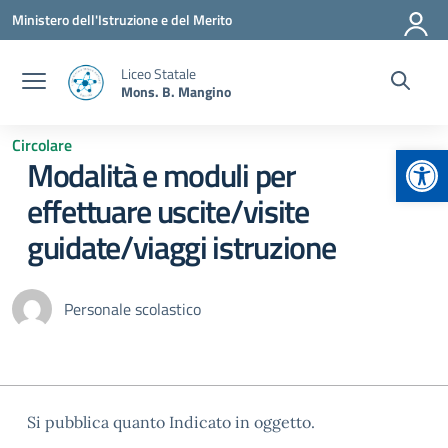
Vai ai contenuti
Vai al menu di navigazione
Vai al footer
Ministero dell'Istruzione e del Merito
Liceo Statale
Mons. B. Mangino
Circolare
Apr
Modalità e moduli per
effettuare uscite/visite
guidate/viaggi istruzione
Personale scolastico
Si pubblica quanto Indicato in oggetto.