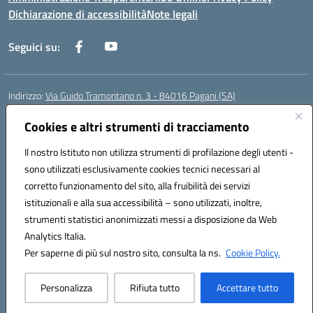
Dichiarazione di accessibilità
Note legali
Seguici su:
Indirizzo:
Via Guido Tramontano n. 3 - 84016 Pagani (SA)
Centralino:
081916412
Email:
saps08000t@istruzione.it
Posta elettronica certificata (PEC):
Cookies e altri strumenti di tracciamento
saps08000t@pec.istruzione.it
Codice fiscale: 80022400651
Il nostro Istituto non utilizza strumenti di profilazione degli utenti -
Codice meccanografico:
SAPS08000T
sono utilizzati esclusivamente cookies tecnici necessari al
Codice Indice delle Pubbliche Amministrazioni (IPA): istsc_saps08000t
corretto funzionamento del sito, alla fruibilità dei servizi
Codice unico di fatturazione (CUF): UFC29W
istituzionali e alla sua accessibilità – sono utilizzati, inoltre,
strumenti statistici anonimizzati messi a disposizione da Web
Analytics Italia.
Hosting & Powered by 3D Solution S.r.l.
Per saperne di più sul nostro sito, consulta la ns.
Cookie Policy.
Concept & Design by Designers Italia
Personalizza
Rifiuta tutto
Accettare tutto