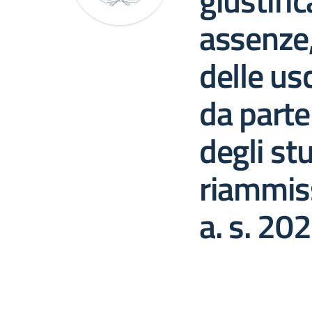
giustifi
assenze, 
delle us
da parte
degli st
riammiss
a. s. 2