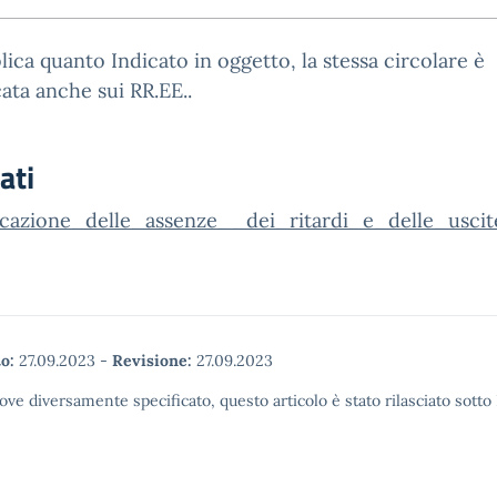
lica quanto Indicato in oggetto, la stessa circolare è
ata anche sui RR.EE..
ati
ficazione_delle_assenze__dei_ritardi_e_delle_usci
o:
27.09.2023
-
Revisione:
27.09.2023
ove diversamente specificato, questo articolo è stato rilasciato sott