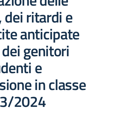
cazione delle
dei ritardi e
cite anticipate
 dei genitori
udenti e
ione in classe
023/2024