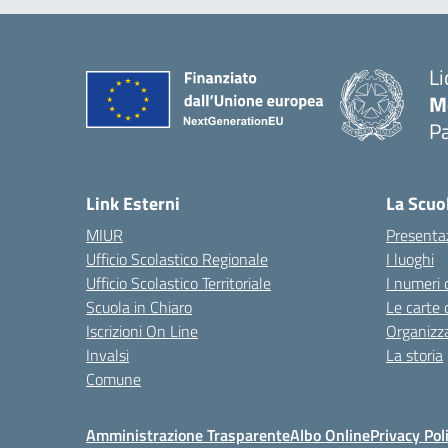
Li
M
Pa
— 
Link Esterni
La Scuo
MIUR
Presenta
Ufficio Scolastico Regionale
I luoghi
Ufficio Scolastico Territoriale
I numeri 
Scuola in Chiaro
Le carte 
Iscrizioni On Line
Organizz
Invalsi
La storia
Comune
Amministrazione Trasparente
Albo Online
Privacy Pol