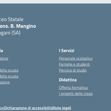
ceo Statale
ons. B. Mangino
gani (SA)
Visita la pagina iniziale della scuola
la
I Servizi
zione
Personale scolastico
Famiglie e studenti
della scuola
Percorsi di studio
della scuola
Didattica
azione
Offerta formativa
I progetti delle classi
icy
Dichiarazione di accessibilità
Note legali