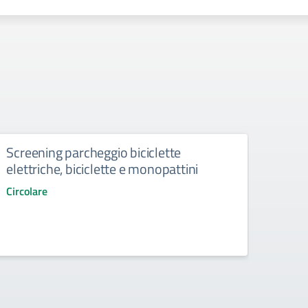
Screening parcheggio biciclette
Spet
elettriche, biciclette e monopattini
ore 
Circolare
Circol