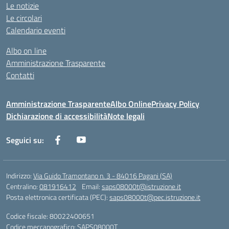
Le notizie
Le circolari
Calendario eventi
Albo on line
Amministrazione Trasparente
Contatti
Amministrazione Trasparente
Albo Online
Privacy Policy
Dichiarazione di accessibilità
Note legali
Seguici su:
Indirizzo:
Via Guido Tramontano n. 3 - 84016 Pagani (SA)
Centralino:
081916412
Email:
saps08000t@istruzione.it
Posta elettronica certificata (PEC):
saps08000t@pec.istruzione.it
Codice fiscale: 80022400651
Codice meccanografico:
SAPS08000T