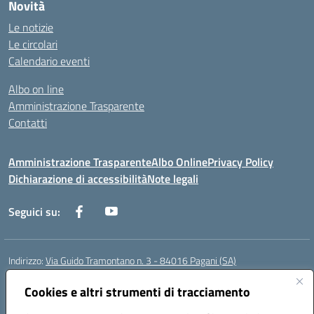
Novità
Le notizie
Le circolari
Calendario eventi
Albo on line
Amministrazione Trasparente
Contatti
Amministrazione Trasparente
Albo Online
Privacy Policy
Dichiarazione di accessibilità
Note legali
Seguici su:
Indirizzo:
Via Guido Tramontano n. 3 - 84016 Pagani (SA)
Centralino:
081916412
Email:
saps08000t@istruzione.it
Posta elettronica certificata (PEC):
Cookies e altri strumenti di tracciamento
saps08000t@pec.istruzione.it