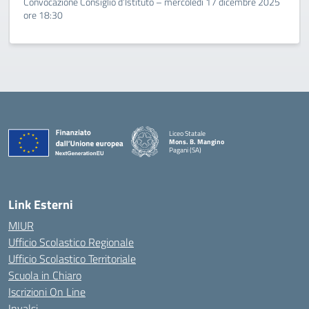
Convocazione Consiglio d’Istituto – mercoledì 17 dicembre 2025
ore 18:30
Liceo Statale
Mons. B. Mangino
Pagani (SA)
— Visita la pagina iniziale della scuola
Link Esterni
MIUR
Ufficio Scolastico Regionale
Ufficio Scolastico Territoriale
Scuola in Chiaro
Iscrizioni On Line
Invalsi