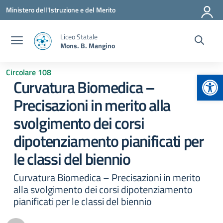
Vai ai contenuti
Vai al menu di navigazione
Vai al footer
Ministero dell'Istruzione e del Merito
Liceo Statale
Mons. B. Mangino
Circolare 108
Apr
Curvatura Biomedica –
Precisazioni in merito alla
svolgimento dei corsi
dipotenziamento pianificati per
le classi del biennio
Curvatura Biomedica – Precisazioni in merito
alla svolgimento dei corsi dipotenziamento
pianificati per le classi del biennio