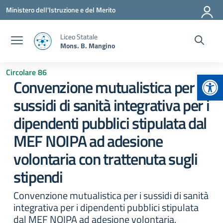
Vai ai contenuti
Vai al menu di navigazione
Vai al footer
Ministero dell'Istruzione e del Merito
Liceo Statale
Mons. B. Mangino
Circolare 86
Apr
Convenzione mutualistica per i
sussidi di sanità integrativa per i
dipendenti pubblici stipulata dal
MEF NOIPA ad adesione
volontaria con trattenuta sugli
stipendi
Convenzione mutualistica per i sussidi di sanità
integrativa per i dipendenti pubblici stipulata
dal MEF NOIPA ad adesione volontaria.