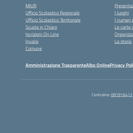
MIUR
Presenta
Ufficio Scolastico Regionale
I luoghi
Ufficio Scolastico Territoriale
I numeri 
Scuola in Chiaro
Le carte 
Iscrizioni On Line
Organizz
Invalsi
La storia
Comune
Amministrazione Trasparente
Albo Online
Privacy Pol
Centralino:
081916412