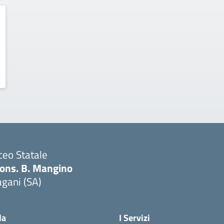
ceo Statale
ons. B. Mangino
gani (SA)
Visita la pagina iniziale della scuola
la
I Servizi