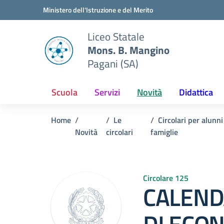
Vai ai contenuti
Vai al menu di navigazione
Vai al footer
Ministero dell'Istruzione e del Merito
Liceo Statale
Mons. B. Mangino
Pagani (SA)
Scuola
Servizi
Novità
Didattica
Home
Le
Circolari per alunni
Novità
circolari
famiglie
Circolare 125
CALEND