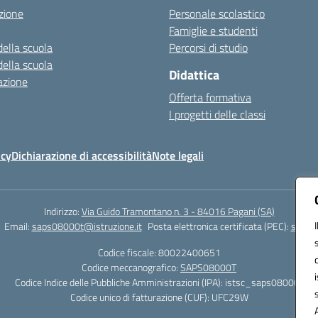
zione
Personale scolastico
Famiglie e studenti
della scuola
Percorsi di studio
della scuola
Didattica
azione
Offerta formativa
I progetti delle classi
icy
Dichiarazione di accessibilità
Note legali
Indirizzo:
Via Guido Tramontano n. 3 - 84016 Pagani (SA)
Email:
saps08000t@istruzione.it
Posta elettronica certificata (PEC):
saps08
Codice fiscale: 80022400651
Codice meccanografico:
SAPS08000T
Codice Indice delle Pubbliche Amministrazioni (IPA): istsc_saps08000t
Codice unico di fatturazione (CUF): UFC29W