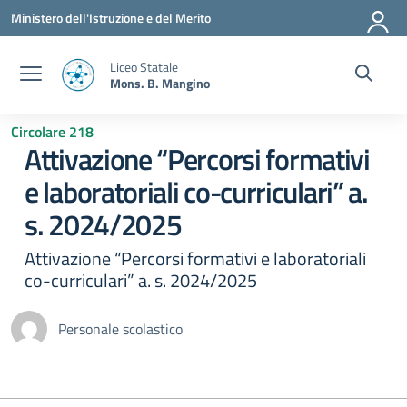
Vai ai contenuti
Vai al menu di navigazione
Vai al footer
Ministero dell'Istruzione e del Merito
Liceo Statale
Mons. B. Mangino
Circolare 218
Attivazione “Percorsi formativi
e laboratoriali co-curriculari” a.
s. 2024/2025
Attivazione “Percorsi formativi e laboratoriali
co-curriculari” a. s. 2024/2025
Personale scolastico