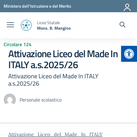
Vai ai contenuti
Vai al menu di navigazione
Vai al footer
Ministero dell'Istruzione e del Merito
Liceo Statale
Mons. B. Mangino
Circolare 124
Apr
Attivazione Liceo del Made In
ITALY a.s.2025/26
Attivazione Liceo del Made In ITALY
a.s.2025/26
Personale scolastico
Attivazione_Liceo_del_Made_In_ITALY