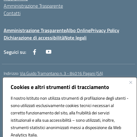
Amministrazione Trasparente
Contatti
Amministrazione Trasparente
Albo Online
Privacy Policy
Dichiarazione di accessibilità
Note legali
Seguici su:
Indirizzo:
Via Guido Tramontano n. 3 - 84016 Pagani (SA)
Centralino:
081916412
Email:
saps08000t@istruzione.it
Posta elettronica certificata (PEC):
Cookies e altri strumenti di tracciamento
saps08000t@pec.istruzione.it
Codice fiscale: 80022400651
Il nostro Istituto non utilizza strumenti di profilazione degli utenti -
Codice meccanografico:
SAPS08000T
sono utilizzati esclusivamente cookies tecnici necessari al
Codice Indice delle Pubbliche Amministrazioni (IPA): istsc_saps08000t
corretto funzionamento del sito, alla fruibilità dei servizi
Codice unico di fatturazione (CUF): UFC29W
istituzionali e alla sua accessibilità – sono utilizzati, inoltre,
strumenti statistici anonimizzati messi a disposizione da Web
Analytics Italia.