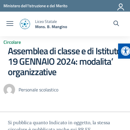
Vai ai contenuti
Vai al menu di navigazione
Vai al footer
Ministero dell'Istruzione e del Merito
Liceo Statale
Mons. B. Mangino
Circolare
Ap
Assemblea di classe e di Istituto
19 GENNAIO 2024: modalita’
organizzative
Personale scolastico
Si pubblica quanto Indicato in oggetto, la stessa
circolare è pubblicata anche sui RR.EE..