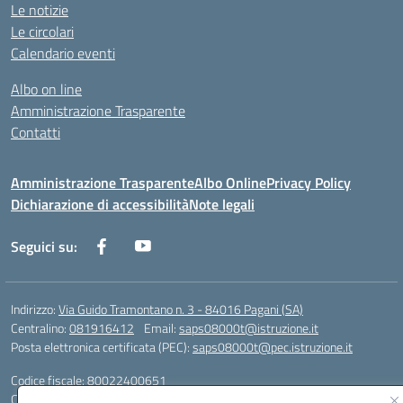
Le notizie
Le circolari
Calendario eventi
Albo on line
Amministrazione Trasparente
Contatti
Amministrazione Trasparente
Albo Online
Privacy Policy
Dichiarazione di accessibilità
Note legali
Seguici su:
Indirizzo:
Via Guido Tramontano n. 3 - 84016 Pagani (SA)
Centralino:
081916412
Email:
saps08000t@istruzione.it
Posta elettronica certificata (PEC):
saps08000t@pec.istruzione.it
Codice fiscale: 80022400651
Codice meccanografico:
SAPS08000T