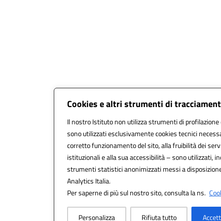
Cookies e altri strumenti di tracciamen
Il nostro Istituto non utilizza strumenti di profilazione 
sono utilizzati esclusivamente cookies tecnici necessa
corretto funzionamento del sito, alla fruibilità dei serv
istituzionali e alla sua accessibilità – sono utilizzati, in
strumenti statistici anonimizzati messi a disposizio
Analytics Italia.
Per saperne di più sul nostro sito, consulta la ns.
Cook
Personalizza
Rifiuta tutto
Accett