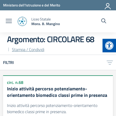
Vai ai contenuti
Vai al menu di navigazione
Vai al footer
Ministero dell'Istruzione e del Merito
Liceo Statale
Mons. B. Mangino
Argomento: CIRCOLARE 68
Apr
Stampa / Condividi
FILTRI
circ. n.68
Inizio attività percorso potenziamento-
orientamento biomedico classi prime in presenza
Inizio attività percorso potenziamento-orientamento
biomedico classi prime in presenza.