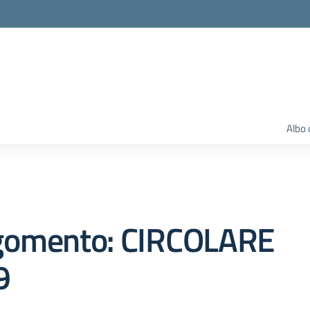
Albo 
gomento: CIRCOLARE
9