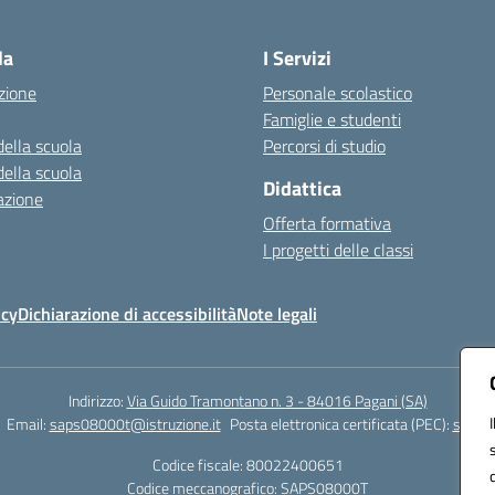
Visita la pagina iniziale della scuola
la
I Servizi
zione
Personale scolastico
Famiglie e studenti
della scuola
Percorsi di studio
della scuola
Didattica
azione
Offerta formativa
I progetti delle classi
icy
Dichiarazione di accessibilità
Note legali
Indirizzo:
Via Guido Tramontano n. 3 - 84016 Pagani (SA)
Email:
saps08000t@istruzione.it
Posta elettronica certificata (PEC):
saps08
Codice fiscale: 80022400651
Codice meccanografico:
SAPS08000T