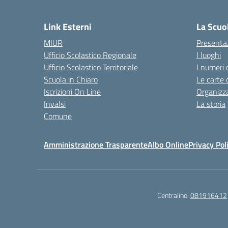
— 
Link Esterni
La Scuo
MIUR
Presenta
Ufficio Scolastico Regionale
I luoghi
Ufficio Scolastico Territoriale
I numeri 
Scuola in Chiaro
Le carte 
Iscrizioni On Line
Organizz
Invalsi
La storia
Comune
Amministrazione Trasparente
Albo Online
Privacy Pol
Centralino:
081916412