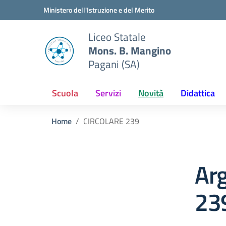
Vai ai contenuti
Vai al menu di navigazione
Vai al footer
Ministero dell'Istruzione e del Merito
Liceo Statale
Mons. B. Mangino
Pagani (SA)
Scuola
Servizi
Novità
Didattica
Home
CIRCOLARE 239
Ar
23