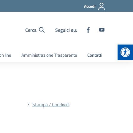
Accedi
Cerca
Seguici su:
Apr
on line
Amministrazione Trasparente
Contatti
Stampa / Condividi