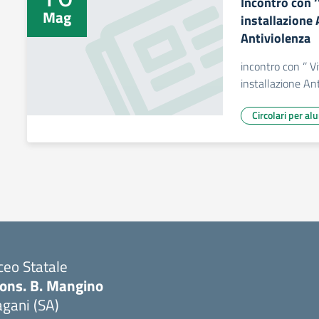
Incontro con ‘
Mag
installazione 
Antiviolenza
incontro con ‘’ V
installazione An
Circolari per al
ceo Statale
ons. B. Mangino
gani (SA)