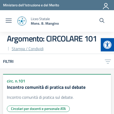
Vai ai contenuti
Vai al menu di navigazione
Vai al footer
Ministero dell'Istruzione e del Merito
Liceo Statale
Mons. B. Mangino
Argomento: CIRCOLARE 101
Apr
Stampa / Condividi
FILTRI
circ. n.101
Incontro comunità di pratica sul debate
Incontro comunità di pratica sul debate.
Circolari per docenti e personale ATA