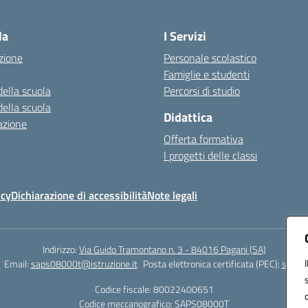
Visita la pagina iniziale della scuola
la
I Servizi
zione
Personale scolastico
Famiglie e studenti
della scuola
Percorsi di studio
della scuola
Didattica
azione
Offerta formativa
I progetti delle classi
icy
Dichiarazione di accessibilità
Note legali
Indirizzo:
Via Guido Tramontano n. 3 - 84016 Pagani (SA)
Email:
saps08000t@istruzione.it
Posta elettronica certificata (PEC):
saps08
Codice fiscale: 80022400651
Codice meccanografico:
SAPS08000T