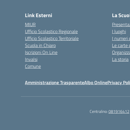
— 
Link Esterni
La Scuo
MIUR
Presenta
Ufficio Scolastico Regionale
I luoghi
Ufficio Scolastico Territoriale
I numeri 
Scuola in Chiaro
Le carte 
Iscrizioni On Line
Organizz
Invalsi
La storia
Comune
Amministrazione Trasparente
Albo Online
Privacy Pol
Centralino:
081916412