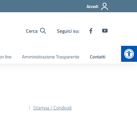
Accedi
Cerca
Seguici su:
Apr
on line
Amministrazione Trasparente
Contatti
Stampa / Condividi