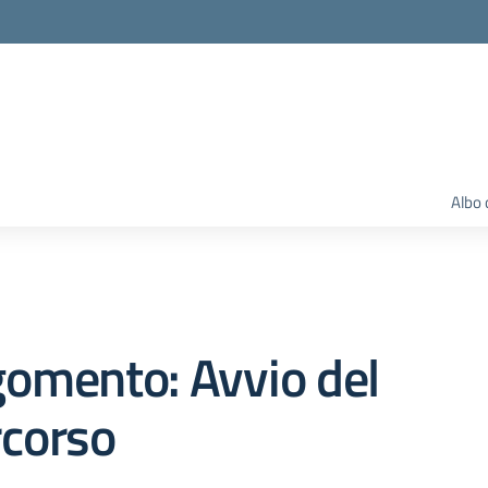
Albo 
omento: Avvio del
rcorso