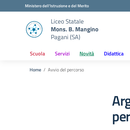
Vai ai contenuti
Vai al menu di navigazione
Vai al footer
Ministero dell'Istruzione e del Merito
Liceo Statale
Mons. B. Mangino
Pagani (SA)
Scuola
Servizi
Novità
Didattica
Home
Avvio del percorso
Arg
pe