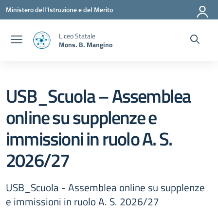
Vai ai contenuti
Vai al menu di navigazione
Vai al footer
Ministero dell'Istruzione e del Merito
Liceo Statale
Mons. B. Mangino
USB_Scuola – Assemblea
online su supplenze e
immissioni in ruolo A. S.
2026/27
USB_Scuola - Assemblea online su supplenze
e immissioni in ruolo A. S. 2026/27