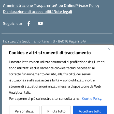
Amministrazione Trasparente
Albo Online
Privacy Policy
Dichiarazione di accessibilità
Note legali
Seguici su:
Indirizzo:
Via Guido Tramontano n. 3 - 84016 Pagani (SA)
Centralino:
081916412
Email:
saps08000t@istruzione.it
Posta elettronica certificata (PEC):
Cookies e altri strumenti di tracciamento
saps08000t@pec.istruzione.it
Codice fiscale: 80022400651
Il nostro Istituto non utilizza strumenti di profilazione degli utenti -
Codice meccanografico:
SAPS08000T
sono utilizzati esclusivamente cookies tecnici necessari al
Codice Indice delle Pubbliche Amministrazioni (IPA): istsc_saps08000t
corretto funzionamento del sito, alla fruibilità dei servizi
Codice unico di fatturazione (CUF): UFC29W
istituzionali e alla sua accessibilità – sono utilizzati, inoltre,
strumenti statistici anonimizzati messi a disposizione da Web
Analytics Italia.
Hosting & Powered by 3D Solution S.r.l.
Per saperne di più sul nostro sito, consulta la ns.
Cookie Policy.
Concept & Design by Designers Italia
Personalizza
Rifiuta tutto
Accettare tutto