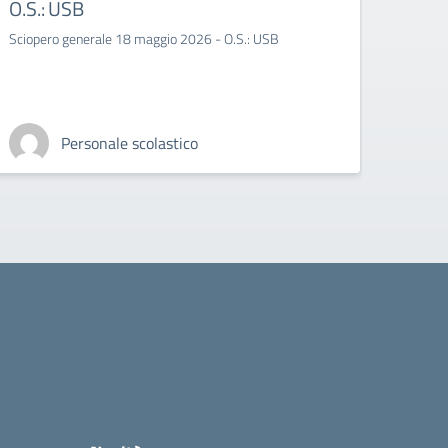
O.S.: USB
7 ma
– SU
Sciopero generale 18 maggio 2026 - O.S.: USB
Azioni 
OO. SS
Personale scolastico