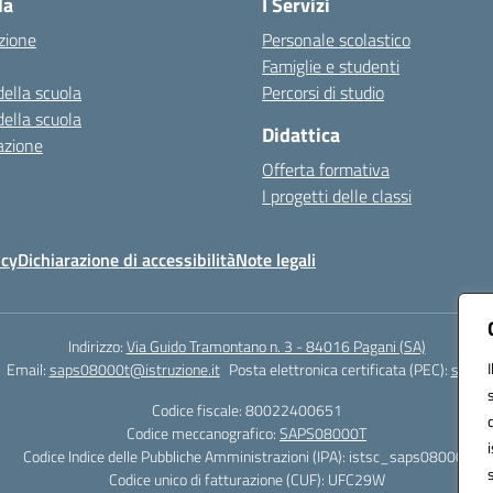
la
I Servizi
zione
Personale scolastico
Famiglie e studenti
della scuola
Percorsi di studio
della scuola
Didattica
azione
Offerta formativa
I progetti delle classi
icy
Dichiarazione di accessibilità
Note legali
Indirizzo:
Via Guido Tramontano n. 3 - 84016 Pagani (SA)
Email:
saps08000t@istruzione.it
Posta elettronica certificata (PEC):
saps08
Codice fiscale: 80022400651
Codice meccanografico:
SAPS08000T
Codice Indice delle Pubbliche Amministrazioni (IPA): istsc_saps08000t
Codice unico di fatturazione (CUF): UFC29W