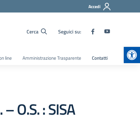
Accedi
Cerca
Seguici su:
Apr
on line
Amministrazione Trasparente
Contatti
 – O.S. : SISA