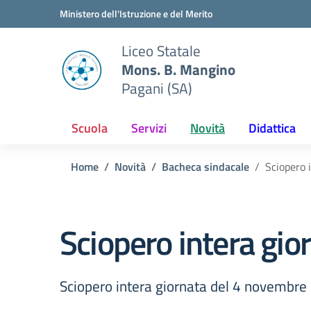
Vai ai contenuti
Vai al menu di navigazione
Vai al footer
Ministero dell'Istruzione e del Merito
Liceo Statale
Mons. B. Mangino
Pagani (SA)
Scuola
Servizi
Novità
Didattica
Home
Novità
Bacheca sindacale
Sciopero 
Sciopero intera gio
Sciopero intera giornata del 4 novembre p.